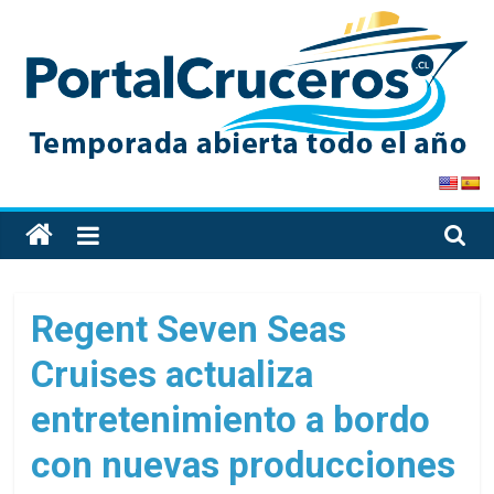
Skip
to
content
PortalCruceros
Toda
la
información
de
Regent Seven Seas
cruceros
Cruises actualiza
en
un
entretenimiento a bordo
solo
sitio
con nuevas producciones