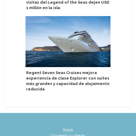
visitas del Legend of the Seas dejen USD
moderniza
1 millón en la isla
Renovaci
Regent Seven Seas Cruises mejora
permite a
experiencia de clase Explorer con suites
Canarias
más grandes y capacidad de alojamiento
reducida
Inicio
Cruceros y Líneas