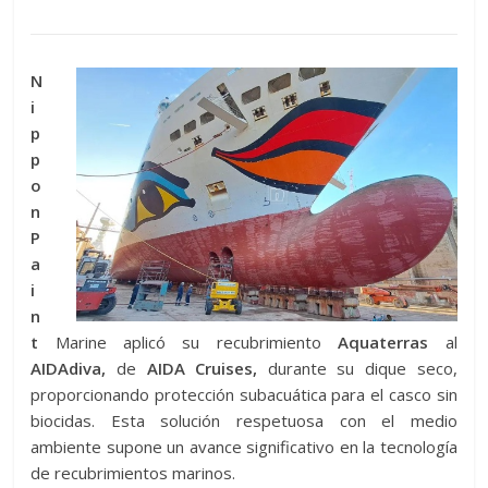
N
i
p
p
o
n
P
a
i
n
t
Marine aplicó su recubrimiento
Aquaterras
al
AIDAdiva,
de
AIDA Cruises,
durante su dique seco,
proporcionando protección subacuática para el casco sin
biocidas. Esta solución respetuosa con el medio
ambiente supone un avance significativo en la tecnología
de recubrimientos marinos.