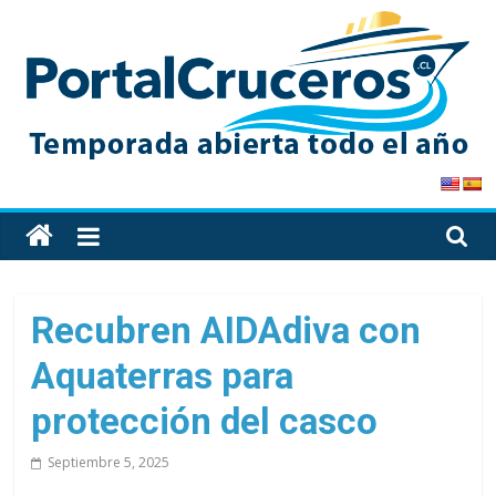
Skip
to
content
PortalCruceros
Toda
la
información
de
Recubren AIDAdiva con
cruceros
Aquaterras para
en
un
protección del casco
solo
sitio
Septiembre 5, 2025