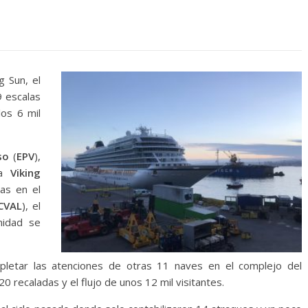
g Sun, el
9 escalas
os 6 mil
so
(
EPV
),
ía
Viking
as en el
CVAL
), el
nidad se
pletar las atenciones de otras 11 naves en el complejo del
0 recaladas y el flujo de unos 12 mil visitantes.