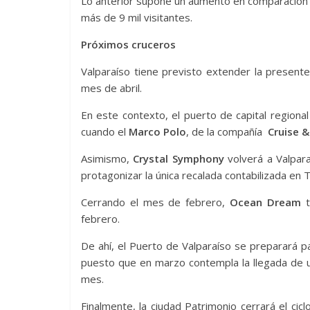
Lo anterior supone un aumento en comparación a
más de 9 mil visitantes.
Próximos cruceros
Valparaíso tiene previsto extender la presen
mes de abril.
En este contexto, el puerto de capital regiona
cuando el
Marco Polo
, de la compañía
Cruise 
Asimismo,
Crystal Symphony
volverá a Valpara
protagonizar la única recalada contabilizada en T
Cerrando el mes de febrero,
Ocean Dream
t
febrero.
De ahí, el Puerto de Valparaíso se preparará 
puesto que en marzo contempla la llegada de u
mes.
Finalmente, la ciudad Patrimonio cerrará el cic