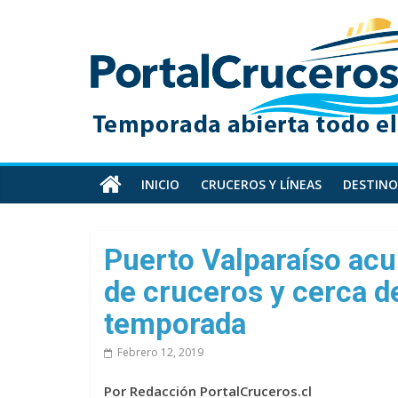
Skip
PortalCruceros
to
content
Toda
la
información
de
cruceros
en
INICIO
CRUCEROS Y LÍNEAS
DESTINO
un
solo
sitio
Puerto Valparaíso acu
de cruceros y cerca de
temporada
Febrero 12, 2019
Por Redacción PortalCruceros.cl