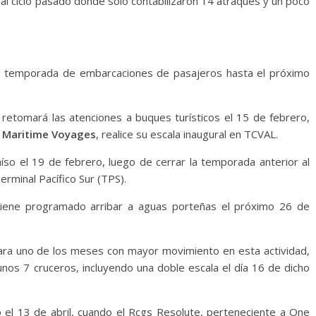
l ciclo pasado donde solo contabilizaron 14 atraques y un poco
te temporada de embarcaciones de pasajeros hasta el próximo
l retomará las atenciones a buques turísticos el 15 de febrero,
& Maritime Voyages
, realice su escala inaugural en TCVAL.
íso el 19 de febrero, luego de cerrar la temporada anterior al
erminal Pacífico Sur (TPS).
iene programado arribar a aguas porteñas el próximo 26 de
para uno de los meses con mayor movimiento en esta actividad,
nos 7 cruceros, incluyendo una doble escala el día 16 de dicho
lo el 13 de abril, cuando el Rcgs Resolute, perteneciente a One