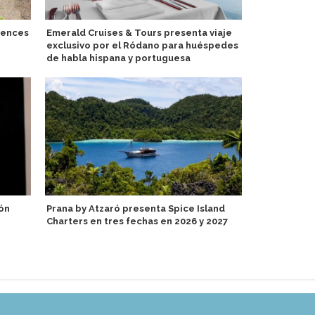
dences
Emerald Cruises & Tours presenta viaje
Regent Seve
exclusivo por el Ródano para huéspedes
alianza con
de habla hispana y portuguesa
P&O Cruises
ón
Prana by Atzaró presenta Spice Island
Keel & Cow e
Charters en tres fechas en 2026 y 2027