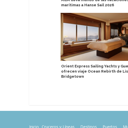
marítimas a Hanse Sail 2026
Orient Express Sailing Yachts y Gue
ofrecen viaje Ocean Rebirth de Li
Bridgetown
Inicio
Cruceros y Líneas
Destinos
Puertos
Mu