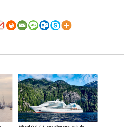
s
Mitsui O.S.K. Lines dispone 40% de
MSC Foundat