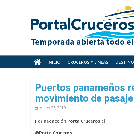
Skip
PortalCruceros
to
content
Toda
la
información
de
cruceros
en
INICIO
CRUCEROS Y LÍNEAS
DESTINO
un
solo
sitio
Puertos panameños re
movimiento de pasaje
Marzo 26, 2019
Por Redacción PortalCruceros.cl
@PortalCruceros