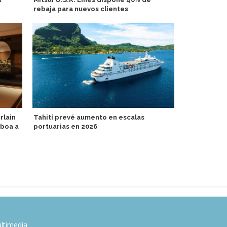
rebaja para nuevos clientes
lanzan nuev
Explora III
rlain
Tahití prevé aumento en escalas
sboa a
portuarias en 2026
Carnival am
con program
para asesore
ltimedia