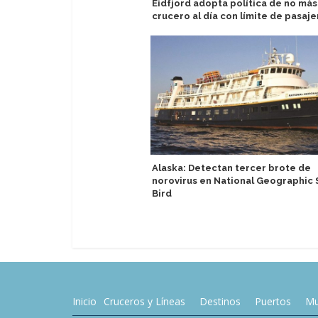
Eidfjord adopta política de no más
crucero al día con límite de pasaje
Alaska: Detectan tercer brote de
norovirus en National Geographic 
Bird
Inicio
Cruceros y Líneas
Destinos
Puertos
Mu