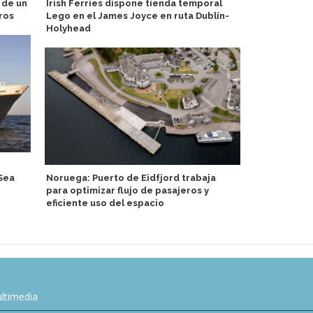
 de un
Irish Ferries dispone tienda temporal
Regent Seve
ros
Lego en el James Joyce en ruta Dublín-
años con co
Holyhead
conmemorat
Sea
Noruega: Puerto de Eidfjord trabaja
Orient Expre
para optimizar flujo de pasajeros y
ofrecen via
eficiente uso del espacio
Bridgetown
ltimedia