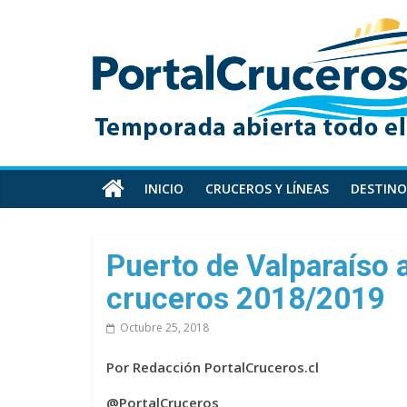
Skip
PortalCruceros
to
content
Toda
la
información
de
cruceros
en
INICIO
CRUCEROS Y LÍNEAS
DESTINO
un
solo
sitio
Puerto de Valparaíso 
cruceros 2018/2019
Octubre 25, 2018
Por Redacción PortalCruceros.cl
@PortalCruceros