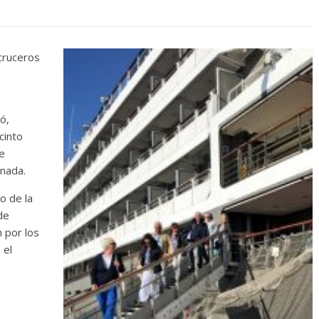
cruceros
ó,
cinto
e
rnada.
o de la
de
n por los
 el