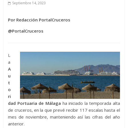
Septiembre 14, 2023
Por Redacción PortalCruceros
@PortalCruceros
L
a
A
u
t
o
ri
dad Portuaria de Málaga
ha iniciado la temporada alta
de cruceros, en la que prevé recibir 117 escalas hasta el
mes de noviembre, manteniendo así las cifras del año
anterior.