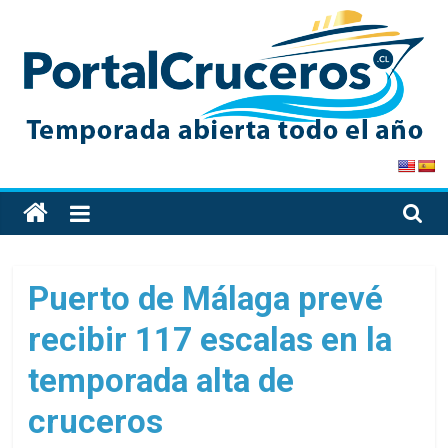
Skip
to
content
PortalCruceros
Toda
la
información
de
Puerto de Málaga prevé
cruceros
recibir 117 escalas en la
en
un
temporada alta de
solo
sitio
cruceros