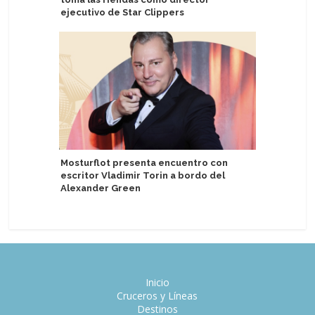
ejecutivo de Star Clippers
Tarragon
Mosturflot presenta encuentro con
comercia
escritor Vladimir Torin a bordo del
Fleming
Alexander Green
Inicio
Cruceros y Líneas
Destinos