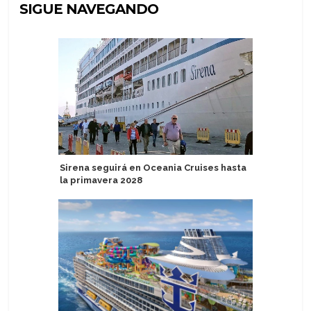
SIGUE NAVEGANDO
Sirena seguirá en Oceania Cruises hasta
Realizan
la primavera 2028
Aman at S