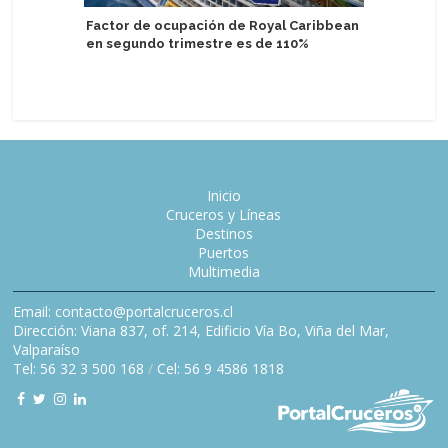
Factor de ocupación de Royal Caribbean
Nueva co
en segundo trimestre es de 110%
descubri
destinos
Inicio
Cruceros y Líneas
Destinos
Puertos
Multimedia
Email: contacto@portalcruceros.cl
Dirección: Viana 837, of. 214, Edificio Vía Bo, Viña del Mar,
Valparaíso
Tel: 56 32 3 500 168
/
Cel: 56 9 4586 1818