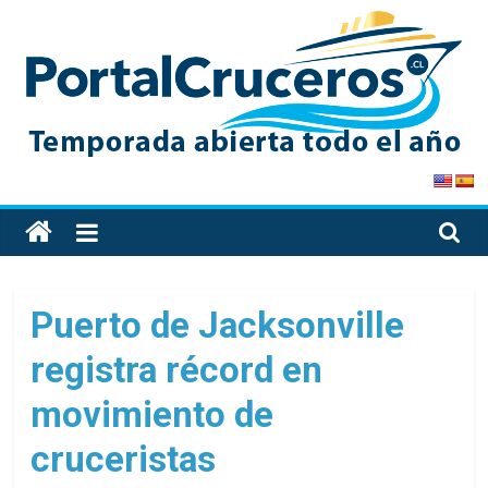
Skip
to
content
PortalCruceros
Toda
la
información
de
Puerto de Jacksonville
cruceros
registra récord en
en
un
movimiento de
solo
sitio
cruceristas