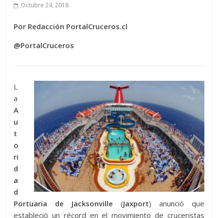
Octubre 24, 2018
Por Redacción PortalCruceros.cl
@PortalCruceros
L
a
A
u
t
o
ri
d
a
d
Portuaria de Jacksonville
(
Jaxport
) anunció que
estableció un récord en el movimiento de cruceristas