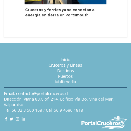
Cruceros y ferries ya se conectan a
Uruguay 
energía en tierra en Portsmouth
avistamie
presenta
Inicio
Cruceros y Líneas
Destinos
Puertos
Multimedia
Email: contacto@portalcruceros.cl
Dirección: Viana 837, of. 214, Edificio Vía Bo, Viña del Mar,
Valparaíso
Tel: 56 32 3 500 168
/
Cel: 56 9 4586 1818