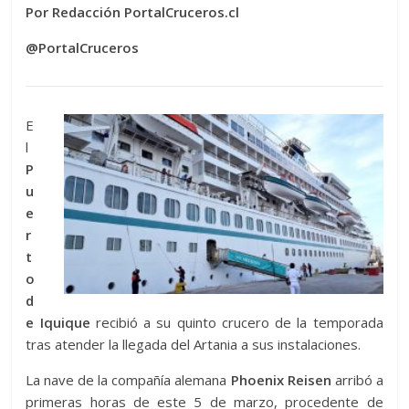
Por Redacción PortalCruceros.cl
@PortalCruceros
E
l
P
u
e
r
t
o
d
e Iquique
recibió a su quinto crucero de la temporada
tras atender la llegada del Artania a sus instalaciones.
La nave de la compañía alemana
Phoenix Reisen
arribó a
primeras horas de este 5 de marzo, procedente de