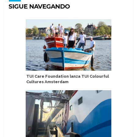
SIGUE NAVEGANDO
TUI Care Foundation lanza TUI Colourful
Abren se
Cultures Amsterdam
helicópt