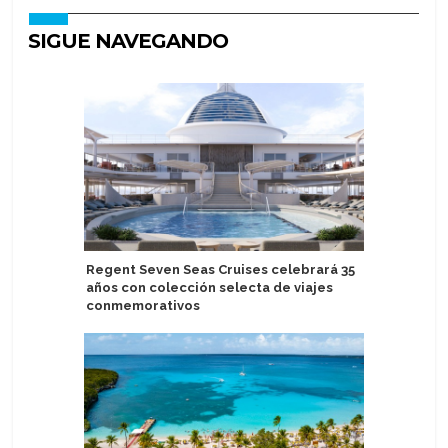
SIGUE NAVEGANDO
Regent Seven Seas Cruises celebrará 35
Centro d
años con colección selecta de viajes
inaugura 
conmemorativos
libre