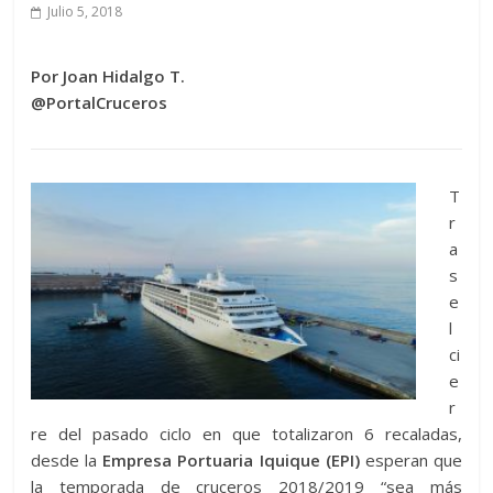
Julio 5, 2018
Por Joan Hidalgo T.
@PortalCruceros
T
r
a
s
e
l
ci
e
r
re del pasado ciclo en que totalizaron 6 recaladas,
desde la
Empresa Portuaria Iquique (EPI)
esperan que
la temporada de cruceros 2018/2019 “sea más