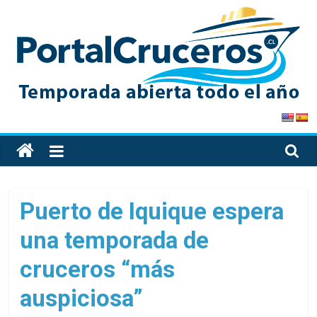
Skip
to
content
PortalCruceros
Toda
la
información
de
Puerto de Iquique espera
cruceros
una temporada de
en
un
cruceros “más
solo
sitio
auspiciosa”