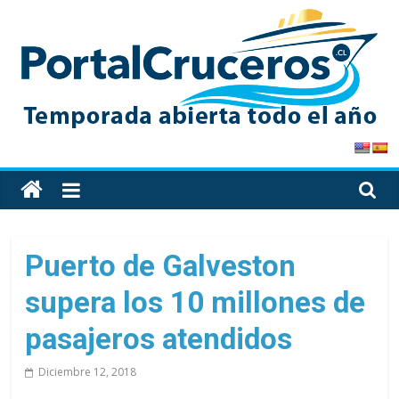
Skip
to
content
PortalCruceros
Toda
la
información
de
Puerto de Galveston
cruceros
supera los 10 millones de
en
un
pasajeros atendidos
solo
sitio
Diciembre 12, 2018