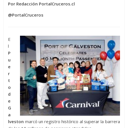
Por Redacción PortalCruceros.cl
@PortalCruceros
E
l
P
u
e
r
t
o
d
e
G
a
lveston
marcó un registro histórico al superar la barrera