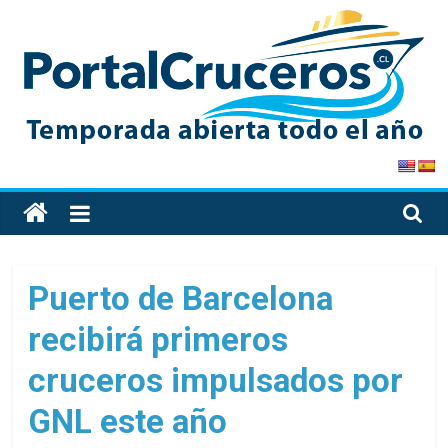
Skip
to
content
PortalCruceros
Toda
la
información
de
Puerto de Barcelona
cruceros
recibirá primeros
en
un
cruceros impulsados por
solo
sitio
GNL este año