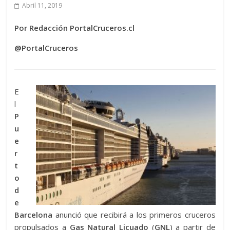
Abril 11, 2019
Por Redacción PortalCruceros.cl
@PortalCruceros
E
l
P
u
e
r
t
o
d
e
Barcelona
anunció que recibirá a los primeros cruceros
propulsados a
Gas Natural Licuado
(
GNL
) a partir de