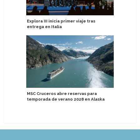
Explora III inicia primer viaje tras
Variety 
entrega en Italia
boutique 
MSC Cruceros abre reservas para
MSC Cruc
temporada de verano 2028 en Alaska
relámpag