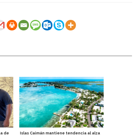
da de
Islas Caimán mantiene tendencia al alza
Pasajeros d