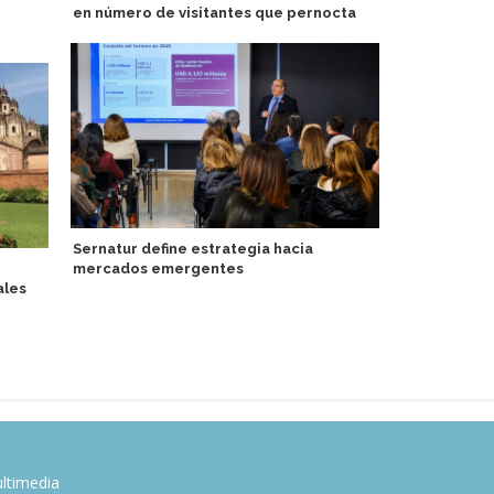
en número de visitantes que pernocta
única en es
Sernatur define estrategia hacia
Lindblad Ex
mercados emergentes
en segundo 
ales
de USD 199,
ltimedia