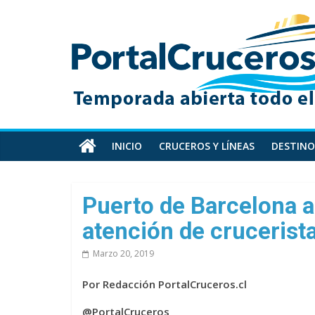
Skip
PortalCruceros
to
content
Toda
la
información
de
cruceros
en
INICIO
CRUCEROS Y LÍNEAS
DESTINO
un
solo
sitio
Puerto de Barcelona a
atención de crucerist
Marzo 20, 2019
Por Redacción PortalCruceros.cl
@PortalCruceros