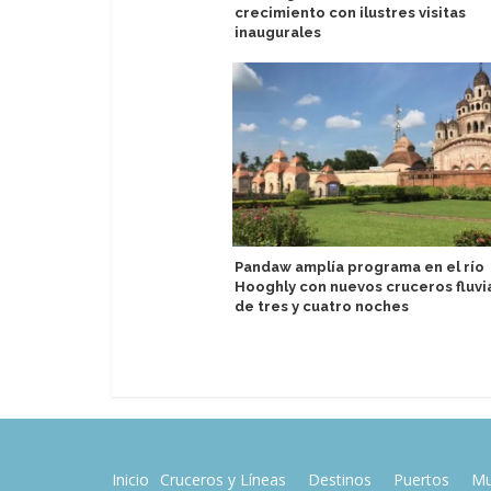
crecimiento con ilustres visitas
inaugurales
Pandaw amplía programa en el río
Hooghly con nuevos cruceros fluvi
de tres y cuatro noches
Inicio
Cruceros y Líneas
Destinos
Puertos
Mu