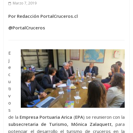
Marzo 7, 2019
Por Redacción PortalCruceros.cl
@PortalCruceros
E
j
e
c
u
ti
v
o
s
de la
Empresa Portuaria Arica
(
EPA
) se reunieron con la
subsecretaria de Turismo, Mónica Zalaquett
, para
potenciar el desarrollo el turismo de cruceros en la