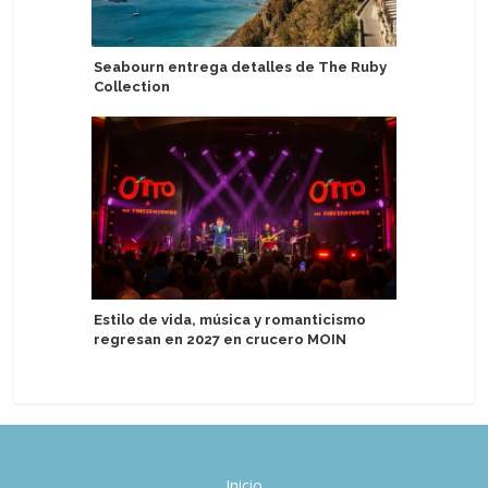
Seabourn entrega detalles de The Ruby
TUI Care
Collection
Cultures
Estilo de vida, música y romanticismo
Sail Croa
regresan en 2027 en crucero MOIN
solitario
Inicio