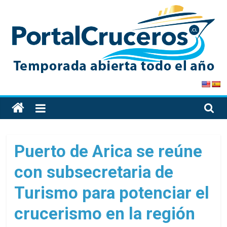
Skip
to
content
PortalCruceros
Toda
la
información
de
Puerto de Arica se reúne
cruceros
con subsecretaria de
en
un
Turismo para potenciar el
solo
sitio
crucerismo en la región