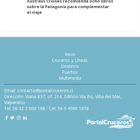
Australis Cruises recomienda ocho libros
Detallan 
sobre la Patagonia para complementar
drones e
el viaje
Inicio
Cruceros y Líneas
Destinos
Puertos
Multimedia
Email: contacto@portalcruceros.cl
Dirección: Viana 837, of. 214, Edificio Vía Bo, Viña del Mar,
Valparaíso
Tel: 56 32 3 500 168
/
Cel: 56 9 4586 1818