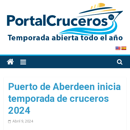
Skip
to
content
PortalCruceros
Toda
la
información
de
Puerto de Aberdeen inicia
cruceros
temporada de cruceros
en
un
2024
solo
sitio
Abril 9, 2024