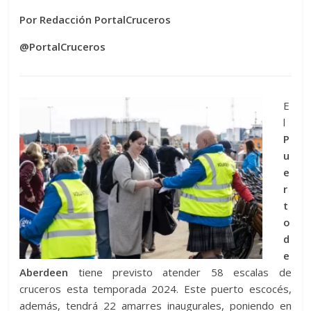
Por Redacción PortalCruceros
@PortalCruceros
E
l
P
u
e
r
t
o
d
e
Aberdeen
tiene previsto atender 58 escalas de
cruceros esta temporada 2024. Este puerto escocés,
además, tendrá 22 amarres inaugurales, poniendo en