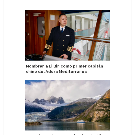
Nombran a Li Bin como primer capitán
Azamara 
chino del Adora Mediterranea
de Venta