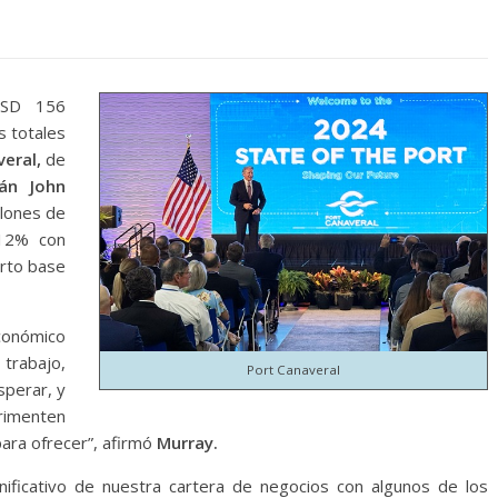
USD 156
s totales
veral,
de
tán John
llones de
 12% con
erto base
conómico
trabajo,
Port Canaveral
sperar, y
rimenten
para ofrecer”, afirmó
Murray.
ificativo de nuestra cartera de negocios con algunos de los