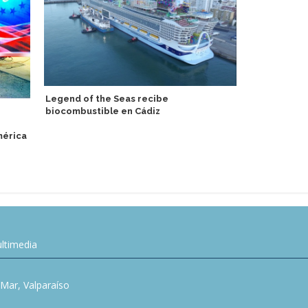
Legend of the Seas recibe
Pareja alem
biocombustible en Cádiz
por reducci
nudista
mérica
ltimedia
l Mar, Valparaíso