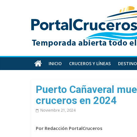
Skip
PortalCruceros
to
content
Toda
la
información
de
cruceros
en
INICIO
CRUCEROS Y LÍNEAS
DESTINO
un
solo
sitio
Puerto Cañaveral mues
cruceros en 2024
Noviembre 21, 2024
Por Redacción PortalCruceros