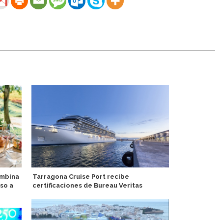
ombina
Tarragona Cruise Port recibe
Viaje gourm
so a
certificaciones de Bureau Veritas
bordo del A