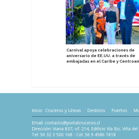
Carnival apoya celebraciones de
aniversario de EE.UU. a través de
embajadas en el Caribe y Centroa
Inicio
Cruceros y Líneas
Destinos
Puertos
Mu
Email: contacto@portalcruceros.cl
Dirección: Viana 837, of. 214, Edificio Vía Bo, Viña de
Tel: 56 32 3 500 168
/
Cel: 56 9 4586 1818