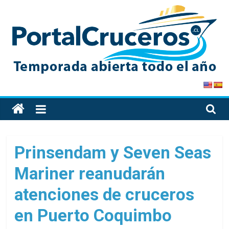
Skip
to
content
PortalCruceros
Toda
la
información
de
Prinsendam y Seven Seas
cruceros
Mariner reanudarán
en
un
atenciones de cruceros
solo
sitio
en Puerto Coquimbo