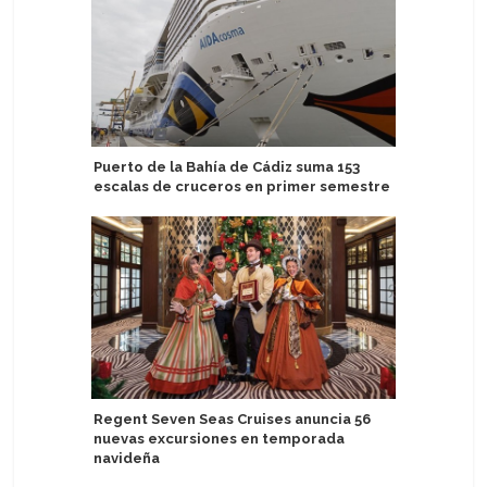
Puerto de la Bahía de Cádiz suma 153
Clean Arc
escalas de cruceros en primer semestre
sostenib
Regent Seven Seas Cruises anuncia 56
Flota de
nuevas excursiones en temporada
por servi
navideña