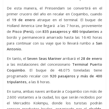
De esta manera, el Prinsendam se convertirá en el
primer crucero del año en recalar en Coquimbo, cuando
el
19 de enero
atraque en el terminal. El buque de
Holland America Line llegará a las 7 horas, proveniente
de
Pisco (Perú)
, con
835 pasajeros y 480 tripulantes
a
bordo y permanecerá amarrado hasta las 16:40 horas
para continuar con su viaje que lo llevará rumbo a
San
Antonio.
En tanto, el
Seven Seas Mariner
arribará el
28 de enero
a las instalaciones del concesionario
Terminal Puerto
Coquimbo
. El buque de 48.075 toneladas tiene
programado recalar con
920 pasajeros y más de 400
tripulantes
, a las 8 horas.
En suma, ambas naves arribarán a Coquimbo con más de
2.600 visitantes a la ciudad, los que serán recibidos por
el Mercadito Kokimpu, donde los turistas podrán
conocer productos locales, organizado por el
alcalde,