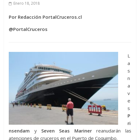
Enero 18, 2018
Por Redacción PortalCruceros.cl
@PortalCruceros
L
a
s
n
a
v
e
s
P
ri
nsendam
y
Seven Seas Mariner
reanudarán las
atenciones de cruceros en el Puerto de Coquimbo.