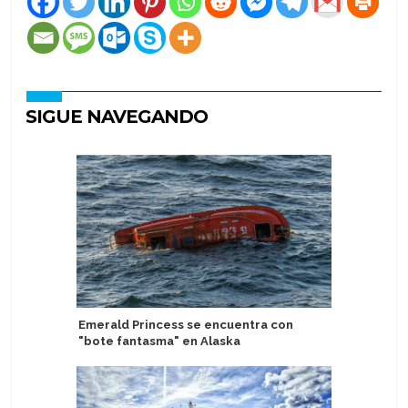
SIGUE NAVEGANDO
Emerald Princess se encuentra con
Pandaw i
"bote fantasma" en Alaska
cruceros 