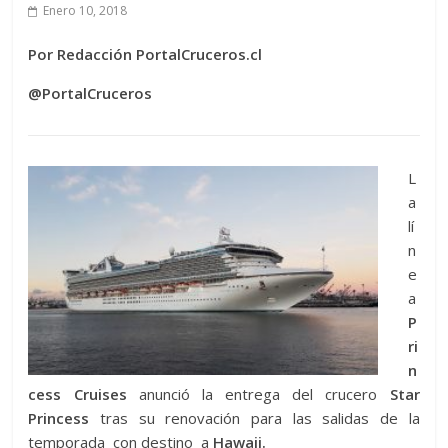
Enero 10, 2018
Por Redacción PortalCruceros.cl
@PortalCruceros
L
a
lí
n
e
a
P
ri
n
cess Cruises
anunció la entrega del crucero
Star
Princess
tras su renovación para las salidas de la
temporada con destino a
Hawaii.