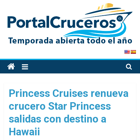
Skip
to
content
PortalCruceros
Toda
la
información
de
Princess Cruises renueva
cruceros
crucero Star Princess
en
un
salidas con destino a
solo
sitio
Hawaii