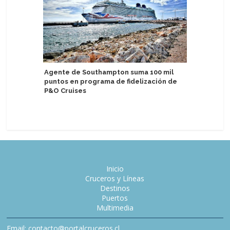
Agente de Southampton suma 100 mil
Equipo d
puntos en programa de fidelización de
at Sea vi
P&O Cruises
Cellars
Inicio
Cruceros y Líneas
Destinos
Puertos
Multimedia
Email: contacto@portalcruceros.cl