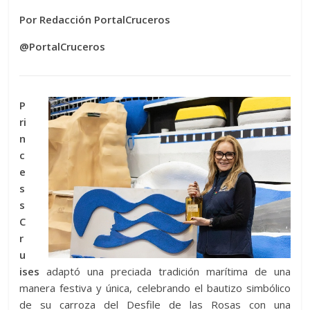
Por Redacción PortalCruceros
@PortalCruceros
P
ri
n
c
e
s
s
C
r
u
ises
adaptó una preciada tradición marítima de una
manera festiva y única, celebrando el bautizo simbólico
de su carroza del Desfile de las Rosas con una