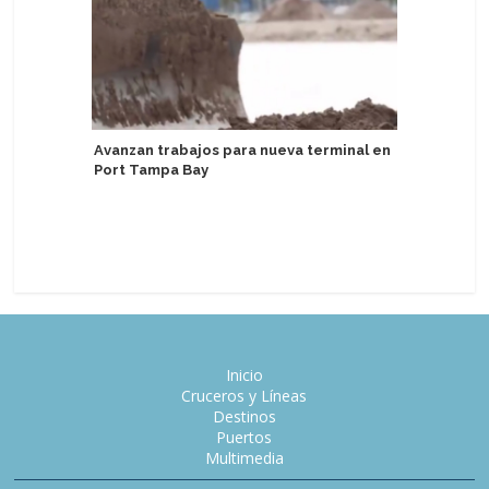
Avanzan trabajos para nueva terminal en
Port Tampa Bay
Tarragon
comercia
Fleming
Inicio
Cruceros y Líneas
Destinos
Puertos
Multimedia