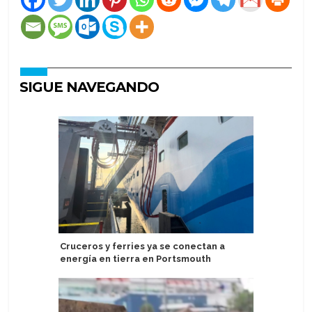
SIGUE NAVEGANDO
Cruceros y ferries ya se conectan a
Regent S
energía en tierra en Portsmouth
experienc
más gran
reducida