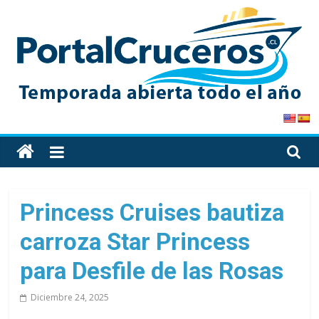
Skip
to
content
PortalCruceros
Toda
la
información
de
Princess Cruises bautiza
cruceros
carroza Star Princess
en
un
para Desfile de las Rosas
solo
sitio
Diciembre 24, 2025