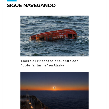
SIGUE NAVEGANDO
Emerald Princess se encuentra con
Disney Cr
"bote fantasma" en Alaska
Project 