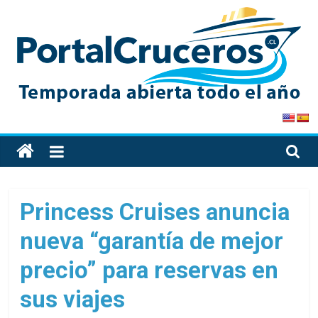
Skip
to
content
PortalCruceros
Toda
la
información
de
Princess Cruises anuncia
cruceros
nueva “garantía de mejor
en
un
precio” para reservas en
solo
sitio
sus viajes