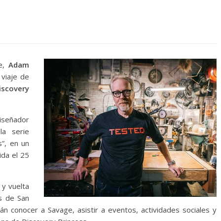
e,
Adam
 viaje de
iscovery
diseñador
la serie
”, en un
ida el 25
 y vuelta
s de San
n conocer a Savage, asistir a eventos, actividades sociales y