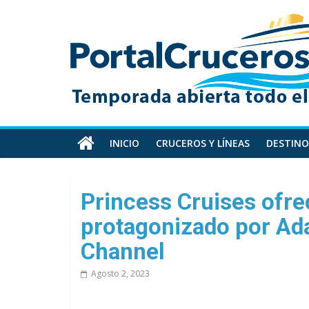
Skip
PortalCruceros
to
content
Toda
la
información
de
cruceros
en
INICIO
CRUCEROS Y LÍNEAS
DESTINO
un
solo
sitio
Princess Cruises ofre
protagonizado por Ad
Channel
Agosto 2, 2023