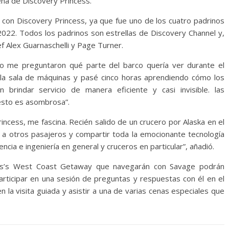
ena de Discovery Princess.
con Discovery Princess, ya que fue uno de los cuatro padrinos
 2022. Todos los padrinos son estrellas de Discovery Channel y,
f Alex Guarnaschelli y Page Turner.
o me preguntaron qué parte del barco quería ver durante el
 la sala de máquinas y pasé cinco horas aprendiendo cómo los
rindar servicio de manera eficiente y casi invisible. las
 esto es asombrosa”.
rincess, me fascina. Recién salido de un crucero por Alaska en el
 a otros pasajeros y compartir toda la emocionante tecnología
ncia e ingeniería en general y cruceros en particular”, añadió.
ess’s West Coast Getaway que navegarán con Savage podrán
participar en una sesión de preguntas y respuestas con él en el
n la visita guiada y asistir a una de varias cenas especiales que