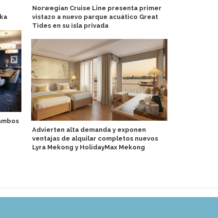
Norwegian Cruise Line presenta primer
Abren servi
ska
vistazo a nuevo parque acuático Great
helicóptero
Tides en su isla privada
 ambos
Norwegian C
Advierten alta demanda y exponen
costos ante
ventajas de alquilar completos nuevos
Lyra Mekong y HolidayMax Mekong