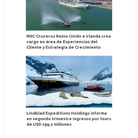
MSC Cruceros Reino Unido e Irlanda crea
The Majes
cargo en área de Experiencias del
costa oes
Cliente y Estrategia de Crecimiento
historia 
Lindblad Expeditions Holdings informa
Pandaw a
en segundo trimestre ingresos por tours
Hooghly 
de USD 199,2 millones
de tres 