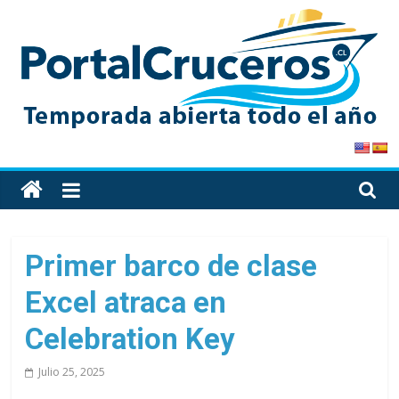
Skip
to
content
PortalCruceros
Toda
la
información
de
Primer barco de clase
cruceros
Excel atraca en
en
un
Celebration Key
solo
sitio
Julio 25, 2025