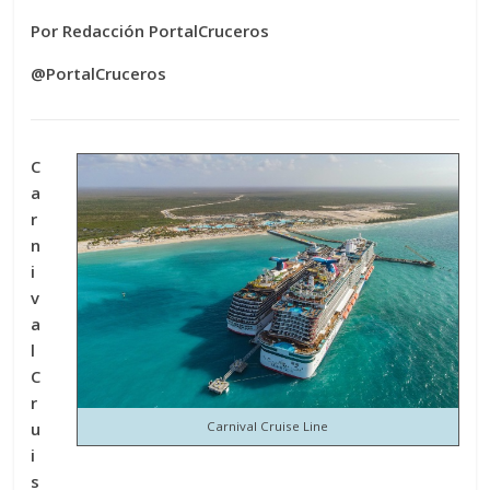
Por Redacción PortalCruceros
@PortalCruceros
C
a
r
n
i
v
a
l
C
r
u
Carnival Cruise Line
i
s