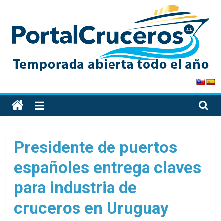
Skip
to
content
PortalCruceros
Toda
la
información
de
Presidente de puertos
cruceros
españoles entrega claves
en
un
para industria de
solo
sitio
cruceros en Uruguay