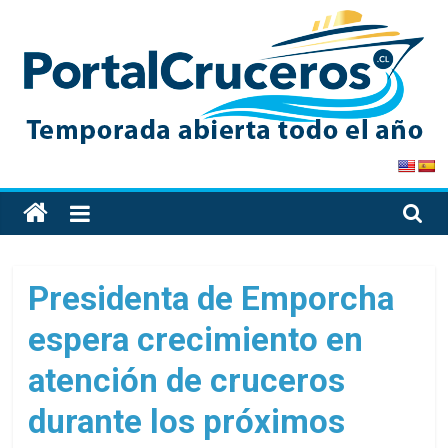
Skip
to
content
PortalCruceros
Toda
la
información
de
Presidenta de Emporcha
cruceros
espera crecimiento en
en
un
atención de cruceros
solo
sitio
durante los próximos