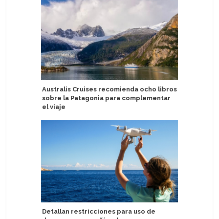
Australis Cruises recomienda ocho libros
Rivages 
sobre la Patagonia para complementar
Año Nuev
el viaje
a bordo
Detallan restricciones para uso de
MSC World