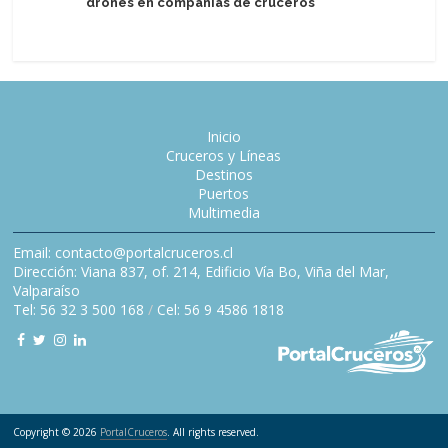
drones en compañías de cruceros
remolque
Inicio
Cruceros y Líneas
Destinos
Puertos
Multimedia
Email: contacto@portalcruceros.cl
Dirección: Viana 837, of. 214, Edificio Vía Bo, Viña del Mar,
Valparaíso
Tel: 56 32 3 500 168
/
Cel: 56 9 4586 1818
Copyright © 2026
PortalCruceros
. All rights reserved.