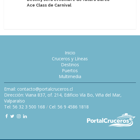
Ace Class de Carnival
programa
Inicio
Cruceros y Líneas
Destinos
Puertos
Multimedia
Email: contacto@portalcruceros.cl
Dirección: Viana 837, of. 214, Edificio Vía Bo, Viña del Mar,
Valparaíso
Tel: 56 32 3 500 168
/
Cel: 56 9 4586 1818