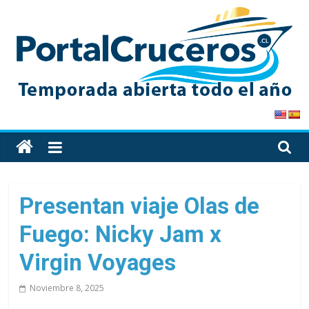
Skip
to
content
PortalCruceros
Toda
la
información
de
Presentan viaje Olas de
cruceros
Fuego: Nicky Jam x
en
un
Virgin Voyages
solo
sitio
Noviembre 8, 2025