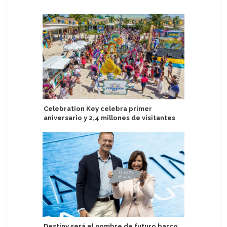
Celebration Key celebra primer
TUI Cruis
aniversario y 2,4 millones de visitantes
de último
Destiny será el nombre de futuro barco
Sail Croa