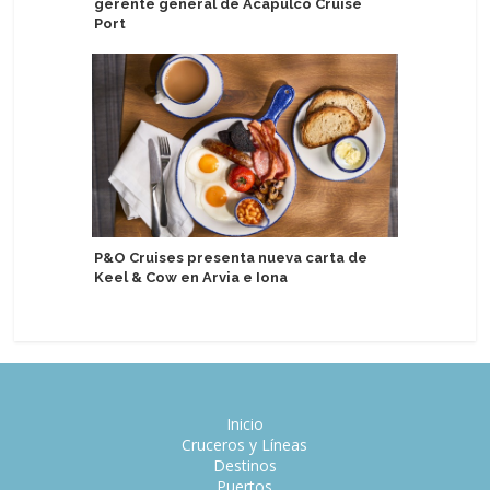
gerente general de Acapulco Cruise
entre Es
Port
MSC Worl
P&O Cruises presenta nueva carta de
chocolat
Keel & Cow en Arvia e Iona
mar
Inicio
Cruceros y Líneas
Destinos
Puertos