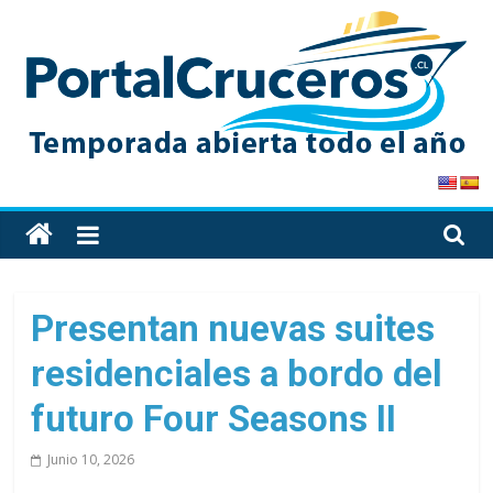
Skip
to
content
PortalCruceros
Toda
la
información
de
Presentan nuevas suites
cruceros
residenciales a bordo del
en
un
futuro Four Seasons II
solo
sitio
Junio 10, 2026