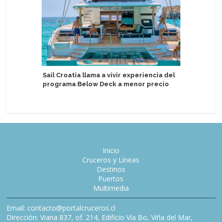
Rivages 
Sail Croatia llama a vivir experiencia del
Año Nuev
programa Below Deck a menor precio
a bordo
Inicio
Cruceros y Líneas
Destinos
Puertos
Multimedia
Email: contacto@portalcruceros.cl
Dirección: Viana 837, of. 214, Edificio Vía Bo, Viña del Mar,