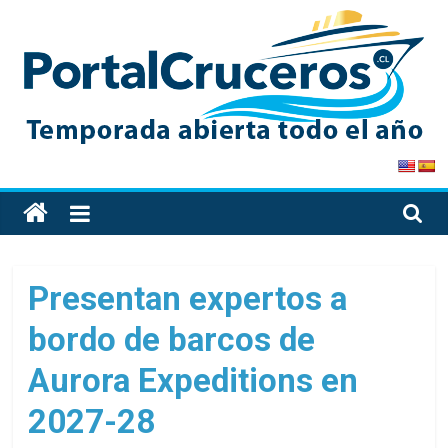
Skip
to
content
PortalCruceros
Toda
la
información
de
Presentan expertos a
cruceros
bordo de barcos de
en
un
Aurora Expeditions en
solo
sitio
2027-28