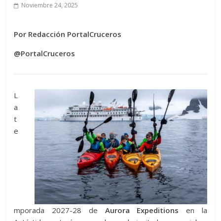
Noviembre 24, 2025
Por Redacción PortalCruceros
@PortalCruceros
L
a
t
e
mporada 2027-28 de
Aurora Expeditions
en la