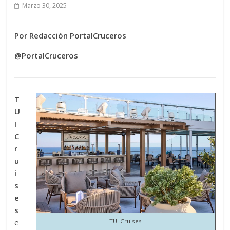
Marzo 30, 2025
Por Redacción PortalCruceros
@PortalCruceros
T
U
I
C
r
u
i
s
e
s
e
TUI Cruises