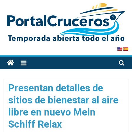
Skip
to
content
PortalCruceros
Toda
la
información
de
Presentan detalles de
cruceros
sitios de bienestar al aire
en
un
libre en nuevo Mein
solo
sitio
Schiff Relax