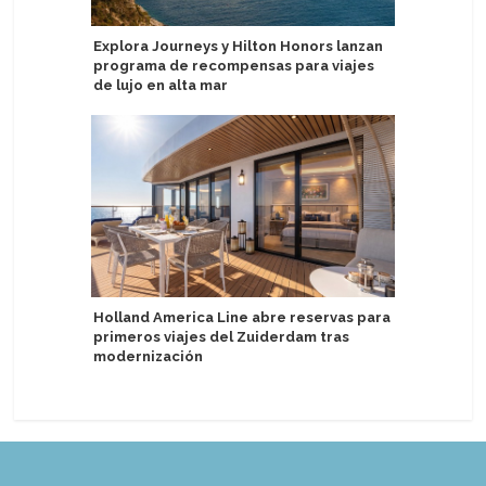
Explora Journeys y Hilton Honors lanzan
Organiza
programa de recompensas para viajes
Havila V
de lujo en alta mar
clasifica
Holland America Line abre reservas para
Swan Hel
primeros viajes del Zuiderdam tras
DACH, Es
modernización