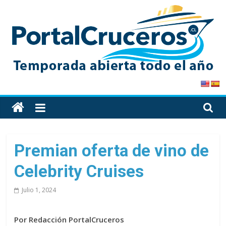
Skip
to
content
PortalCruceros
Toda
la
información
de
Premian oferta de vino de
cruceros
Celebrity Cruises
en
un
Julio 1, 2024
solo
sitio
Por Redacción PortalCruceros