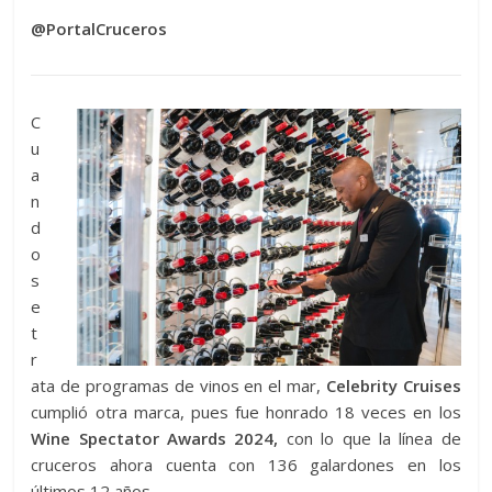
@PortalCruceros
C
u
a
n
d
o
s
e
t
r
ata de programas de vinos en el mar,
Celebrity Cruises
cumplió otra marca, pues fue honrado 18 veces en los
Wine Spectator Awards 2024,
con lo que la línea de
cruceros ahora cuenta con 136 galardones en los
últimos 12 años.