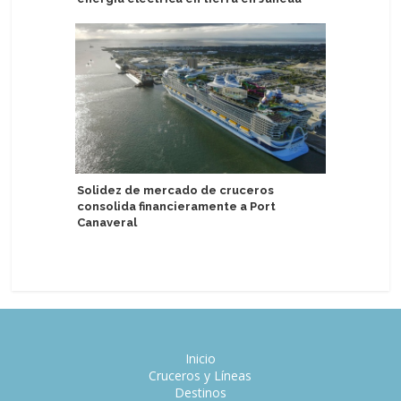
Oriente
Solidez de mercado de cruceros
consolida financieramente a Port
Scenic Ec
Canaveral
Nueva Zel
2028
Inicio
Cruceros y Líneas
Destinos