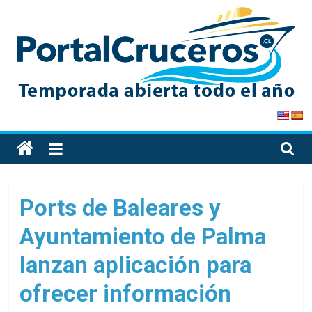
Skip
to
content
PortalCruceros
Toda
la
información
de
Ports de Baleares y
cruceros
Ayuntamiento de Palma
en
un
lanzan aplicación para
solo
sitio
ofrecer información