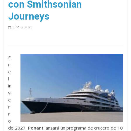
con Smithsonian
Journeys
Julio 8, 2025
E
n
e
l
in
vi
e
r
n
o
de 2027,
Ponant
lanzará un programa de crucero de 10