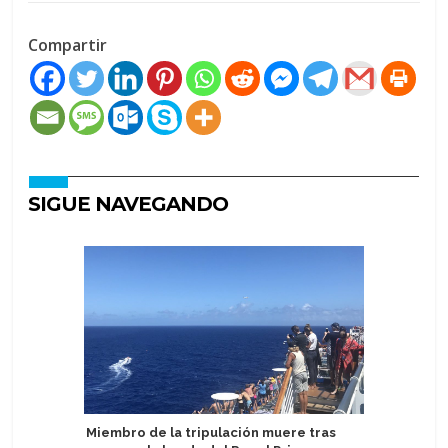
Compartir
SIGUE NAVEGANDO
Miembro de la tripulación muere tras
Catania C