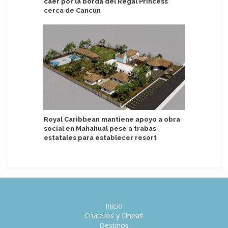
caer por la borda del Regal Princess
escala de
cerca de Cancún
Italia: C
Royal Caribbean mantiene apoyo a obra
energía e
social en Mahahual pese a trabas
estatales para establecer resort
Inicio
Cruceros y Líneas
Destinos