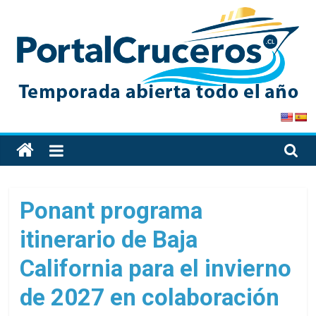
Skip
to
content
PortalCruceros
Toda
la
información
de
Ponant programa
cruceros
itinerario de Baja
en
un
California para el invierno
solo
sitio
de 2027 en colaboración