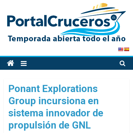
Skip
to
content
PortalCruceros
Toda
la
información
de
Ponant Explorations
cruceros
Group incursiona en
en
un
sistema innovador de
solo
sitio
propulsión de GNL