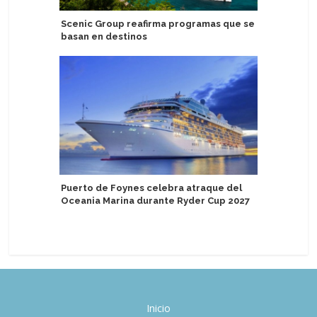
Scenic Group reafirma programas que se
MSC World
basan en destinos
remolque
Puerto de Foynes celebra atraque del
Royal Ca
Oceania Marina durante Ryder Cup 2027
social e
estatale
Inicio