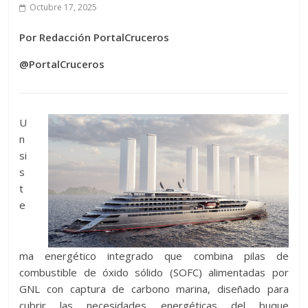
Octubre 17, 2025
Por Redacción PortalCruceros
@PortalCruceros
U
n
si
s
t
e
ma energético integrado que combina pilas de
combustible de óxido sólido (SOFC) alimentadas por
GNL con captura de carbono marina, diseñado para
cubrir las necesidades energéticas del buque