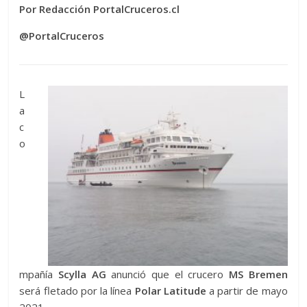
Por Redacción PortalCruceros.cl
@PortalCruceros
L
a
c
o
mpañía
Scylla AG
anunció que el crucero
MS Bremen
será fletado por la línea
Polar Latitude
a partir de mayo
2021.