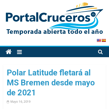
Skip
to
content
PortalCruceros
Toda
la
información
de
Polar Latitude fletará al
cruceros
MS Bremen desde mayo
en
un
de 2021
solo
sitio
Mayo 16, 2019