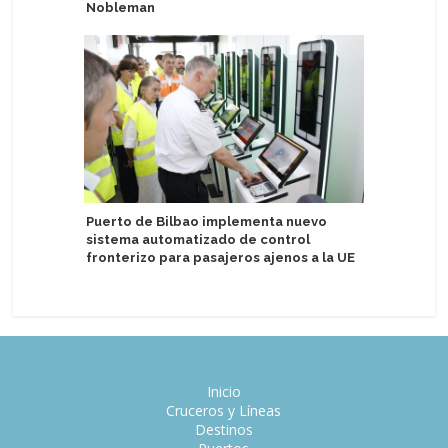
Nobleman
Regent S
Puerto de Bilbao implementa nuevo
experienc
sistema automatizado de control
más gran
fronterizo para pasajeros ajenos a la UE
reducida
Inicio
Cruceros y Líneas
Destinos