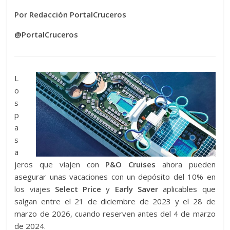
Por Redacción PortalCruceros
@PortalCruceros
L
o
s
p
a
s
a
jeros que viajen con
P&O Cruises
ahora pueden
asegurar unas vacaciones con un depósito del 10% en
los viajes
Select Price
y
Early Saver
aplicables que
salgan entre el 21 de diciembre de 2023 y el 28 de
marzo de 2026, cuando reserven antes del 4 de marzo
de 2024.