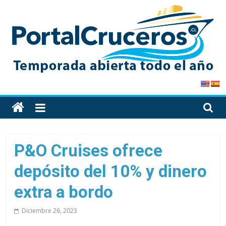
Skip
to
content
PortalCruceros
Toda
la
información
de
P&O Cruises ofrece
cruceros
depósito del 10% y dinero
en
un
extra a bordo
solo
sitio
Diciembre 26, 2023