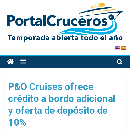
Skip
to
content
PortalCruceros
Toda
la
información
de
P&O Cruises ofrece
cruceros
crédito a bordo adicional
en
un
y oferta de depósito de
solo
sitio
10%