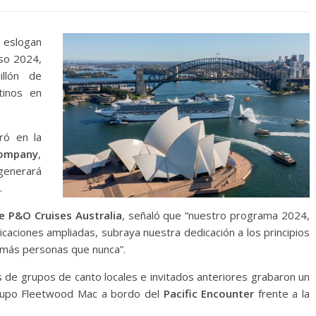
eslogan
oso 2024,
llón de
tinos en
iró en la
Company
,
generará
.
e P&O Cruises Australia
, señaló que “nuestro programa 2024,
bicaciones ampliadas, subraya nuestra dedicación a los principios
 más personas que nunca”.
 de grupos de canto locales e invitados anteriores grabaron un
grupo Fleetwood Mac a bordo del
Pacific Encounter
frente a la