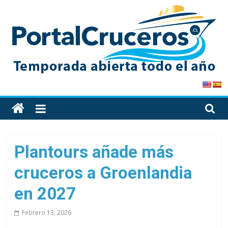
Skip
to
content
PortalCruceros
Toda
la
información
de
Plantours añade más
cruceros
cruceros a Groenlandia
en
un
en 2027
solo
sitio
Febrero 13, 2026