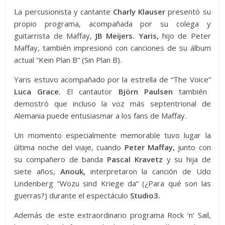
La percusionista y cantante
Charly Klauser
presentó su
propio programa, acompañada por su colega y
guitarrista de Maffay,
JB Meijers. Yaris,
hijo de Peter
Maffay, también impresionó con canciones de su álbum
actual “Kein Plan B” (Sin Plan B).
Yaris estuvo acompañado por la estrella de “The Voice”
Luca Grace.
El cantautor
Björn Paulsen
también
demostró que incluso la voz más septentrional de
Alemania puede entusiasmar a los fans de Maffay.
Un momento especialmente memorable tuvo lugar la
última noche del viaje, cuando
Peter Maffay,
junto con
su compañero de banda
Pascal Kravetz
y su hija de
siete años,
Anouk,
interpretaron la canción de Udo
Lindenberg “Wozu sind Kriege da” (¿Para qué son las
guerras?) durante el espectáculo
Studio3.
Además de este extraordinario programa Rock ‘n’ Sail,