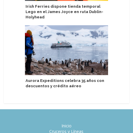
Irish Ferries dispone tienda temporal
MSC Cruc
Lego en el James Joyce en ruta Dublín-
el Medit
Holyhead
Lirica
Aurora Expeditions celebra 35 años con
Viaje go
descuentos y crédito aéreo
bordo de
Inicio
Cruceros y Líneas