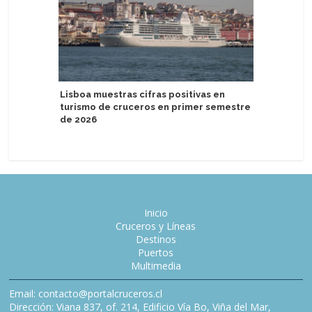
MSC Cruc
Lisboa muestras cifras positivas en
de bebida
turismo de cruceros en primer semestre
de 2026
Inicio
Cruceros y Líneas
Destinos
Puertos
Multimedia
Email: contacto@portalcruceros.cl
Dirección: Viana 837, of. 214, Edificio Vía Bo, Viña del Mar,