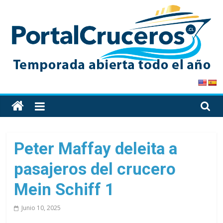
Skip
to
content
PortalCruceros
Toda
la
información
de
Peter Maffay deleita a
cruceros
pasajeros del crucero
en
un
Mein Schiff 1
solo
sitio
Junio 10, 2025