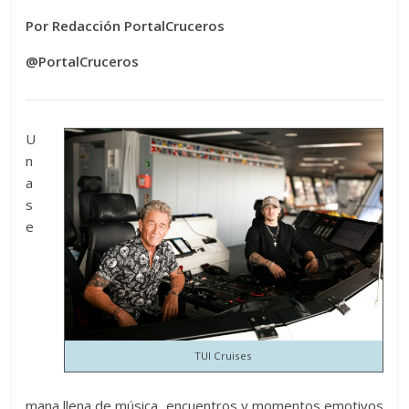
Por Redacción PortalCruceros
@PortalCruceros
U
n
a
s
e
TUI Cruises
mana llena de música, encuentros y momentos emotivos