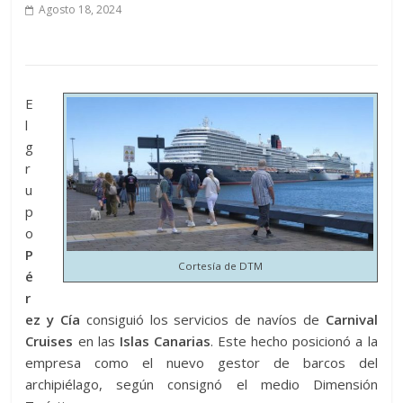
Agosto 18, 2024
E
l
g
r
u
p
o
P
Cortesía de DTM
é
r
ez y Cía
consiguió los servicios de navíos de
Carnival
Cruises
en las
Islas Canarias
. Este hecho posicionó a la
empresa como el nuevo gestor de barcos del
archipiélago, según consignó el medio Dimensión