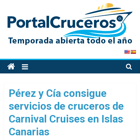
Skip
to
content
PortalCruceros
Toda
la
información
de
Pérez y Cía consigue
cruceros
servicios de cruceros de
en
un
Carnival Cruises en Islas
solo
sitio
Canarias