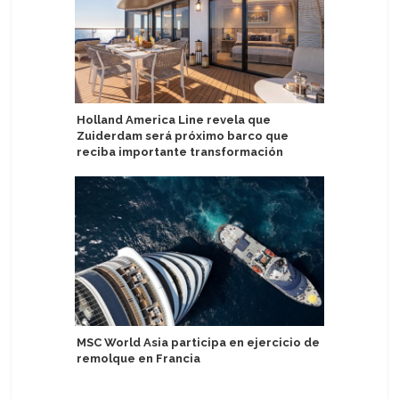
Holland America Line revela que
Royal Car
Zuiderdam será próximo barco que
próximos
reciba importante transformación
Grecia
MSC World Asia participa en ejercicio de
Experien
remolque en Francia
destaca 
Discover