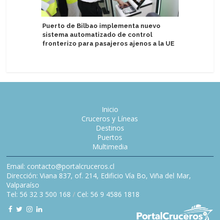
Puerto de
Puerto de Bilbao implementa nuevo
escalas 
sistema automatizado de control
fronterizo para pasajeros ajenos a la UE
Inicio
Cruceros y Líneas
Destinos
Puertos
Multimedia
Email: contacto@portalcruceros.cl
Dirección: Viana 837, of. 214, Edificio Vía Bo, Viña del Mar,
Valparaíso
Tel: 56 32 3 500 168
/
Cel: 56 9 4586 1818