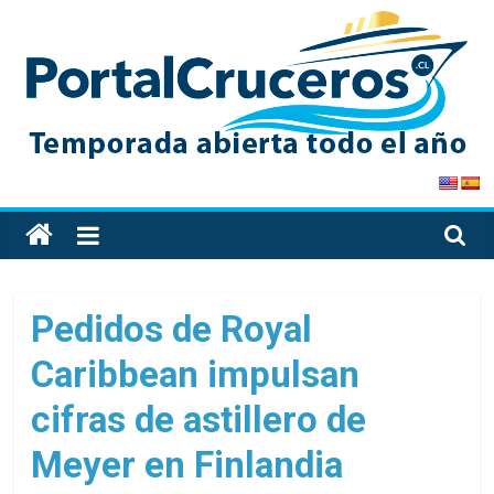
Skip
to
content
PortalCruceros
Toda
la
información
de
Pedidos de Royal
cruceros
Caribbean impulsan
en
un
cifras de astillero de
solo
sitio
Meyer en Finlandia