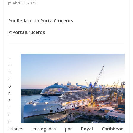
Abril 21, 2026
Por Redacción PortalCruceros
@PortalCruceros
L
a
s
c
o
n
s
t
r
u
cciones encargadas por
Royal Caribbean,