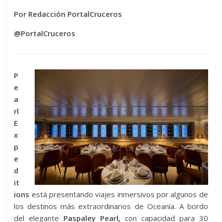
Por Redacción PortalCruceros
@PortalCruceros
P
e
a
rl
E
x
p
e
d
it
ions
está presentando viajes inmersivos por algunos de
los destinos más extraordinarios de Oceanía. A bordo
del elegante
Paspaley Pearl,
con capacidad para 30