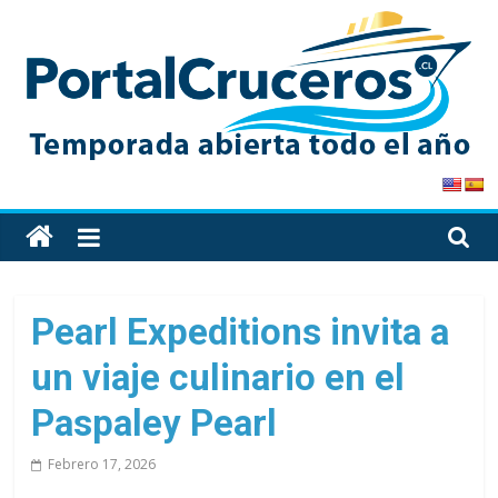
Skip
to
content
PortalCruceros
Toda
la
información
de
Pearl Expeditions invita a
cruceros
un viaje culinario en el
en
un
Paspaley Pearl
solo
sitio
Febrero 17, 2026