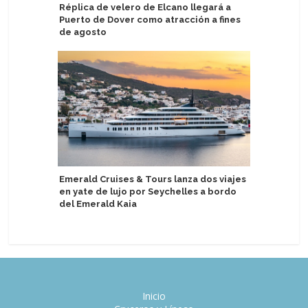
Réplica de velero de Elcano llegará a
Norwegia
Puerto de Dover como atracción a fines
experien
de agosto
Norwegi
Emerald Cruises & Tours lanza dos viajes
Holland 
en yate de lujo por Seychelles a bordo
primeros
del Emerald Kaia
moderni
Inicio