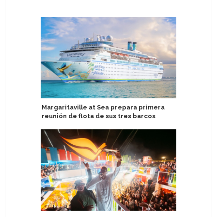
Margaritaville at Sea prepara primera
Ponant Ex
reunión de flota de sus tres barcos
colabora