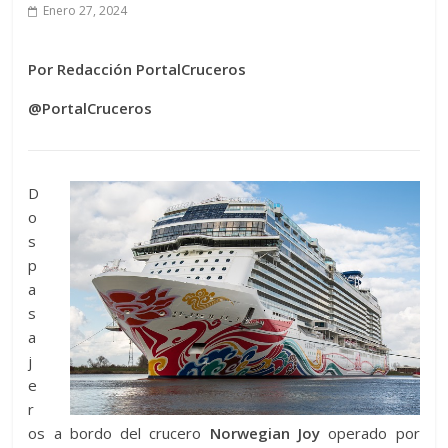
Enero 27, 2024
Por Redacción PortalCruceros
@PortalCruceros
D
o
s
p
a
s
a
j
e
r
os a bordo del crucero
Norwegian Joy
operado por