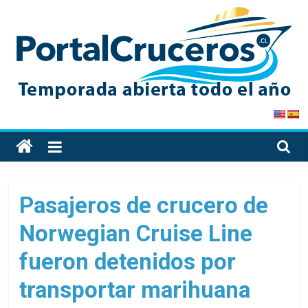
Skip
to
content
PortalCruceros
Toda
la
información
de
Pasajeros de crucero de
cruceros
Norwegian Cruise Line
en
un
fueron detenidos por
solo
sitio
transportar marihuana