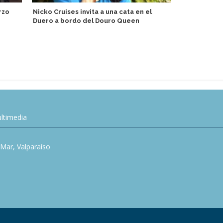
rzo
Nicko Cruises invita a una cata en el
Duero a bordo del Douro Queen
MSC Crucero
relámpago p
viajes por 
ltimedia
l Mar, Valparaíso