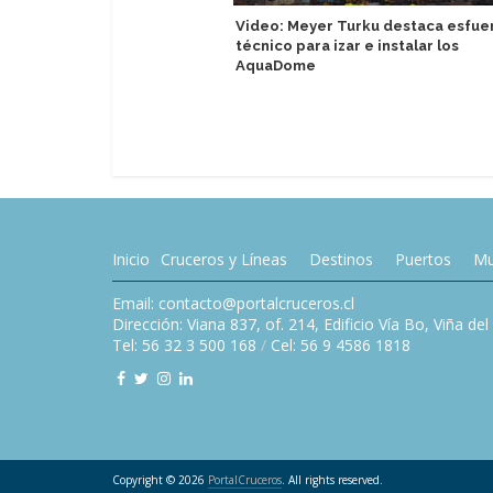
Video: Meyer Turku destaca esfue
técnico para izar e instalar los
AquaDome
Inicio
Cruceros y Líneas
Destinos
Puertos
Mu
Email: contacto@portalcruceros.cl
Dirección: Viana 837, of. 214, Edificio Vía Bo, Viña de
Tel: 56 32 3 500 168
/
Cel: 56 9 4586 1818
Copyright © 2026
PortalCruceros
. All rights reserved.