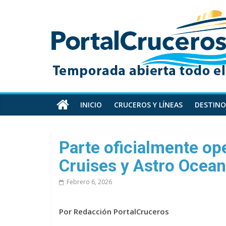
Skip
PortalCruceros
to
content
Toda
la
información
de
cruceros
en
INICIO
CRUCEROS Y LÍNEAS
DESTINO
un
solo
sitio
Parte oficialmente op
Cruises y Astro Ocean
Febrero 6, 2026
Por Redacción PortalCruceros