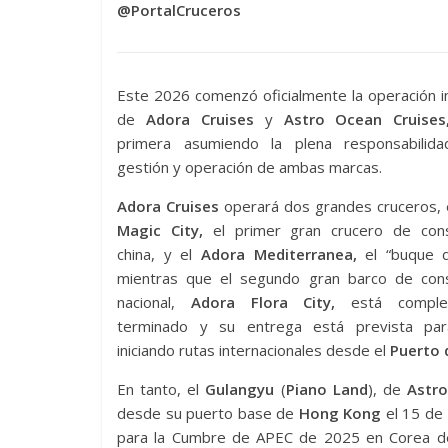
@PortalCruceros
Este 2026 comenzó oficialmente la operación 
de
Adora Cruises
y
Astro Ocean Cruises
primera asumiendo la plena responsabilid
gestión y operación de ambas marcas.
Adora Cruises
operará dos grandes cruceros, 
Magic City,
el primer gran crucero de cons
china, y el
Adora Mediterranea,
el “buque d
mientras que el segundo gran barco de cons
nacional,
Adora Flora City,
está comple
terminado y su entrega está prevista pa
iniciando rutas internacionales desde el
Puerto 
En tanto, el
Gulangyu
(
Piano Land
), de
Astro
desde su puerto base de
Hong Kong
el 15 de 
para la Cumbre de APEC de 2025 en Corea del