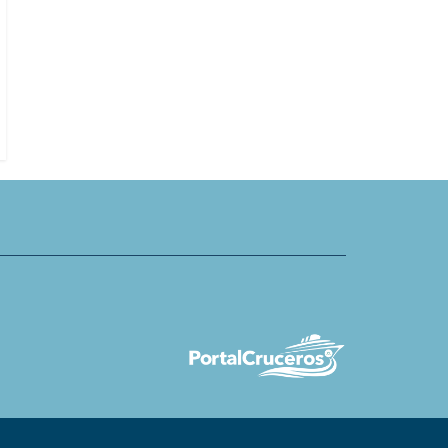
Video: Meyer Turku destaca esfu
s Brasil lanza oferta
técnico para izar e instalar los
or Día de la Amistad en
AquaDome
Sudamérica y Grand Voyages