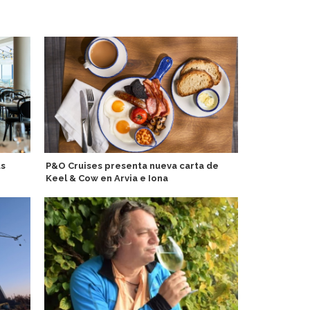
us
P&O Cruises presenta nueva carta de
Agente de S
Keel & Cow en Arvia e Iona
puntos en p
P&O Cruises