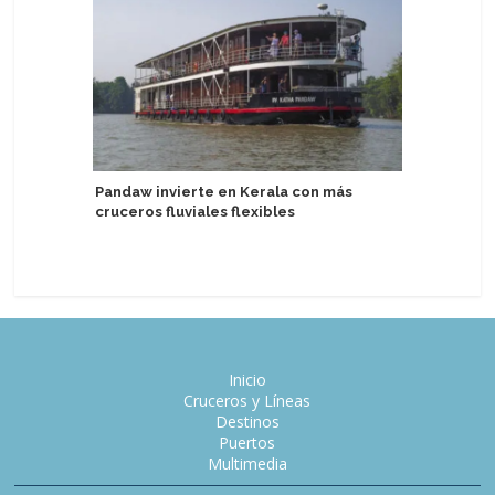
Pandaw invierte en Kerala con más
Seychell
cruceros fluviales flexibles
enfoque 
sostenibl
Inicio
Cruceros y Líneas
Destinos
Puertos
Multimedia