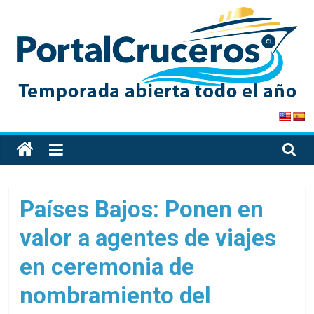
Skip
to
content
PortalCruceros
Toda
la
información
de
Países Bajos: Ponen en
cruceros
valor a agentes de viajes
en
un
en ceremonia de
solo
sitio
nombramiento del