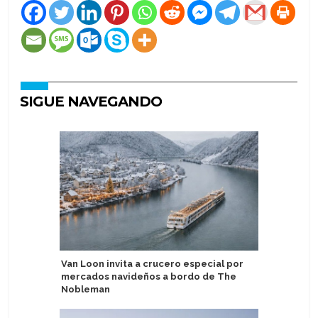
SIGUE NAVEGANDO
Van Loon invita a crucero especial por
Video: M
mercados navideños a bordo de The
técnico p
Nobleman
AquaDo