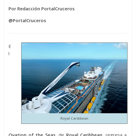
Por Redacción PortalCruceros
@PortalCruceros
E
l
Royal Caribbean
Ovation of the Seas,
de
Royal Caribbean,
regresa a