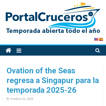
Skip
to
content
PortalCruceros
Toda
la
información
de
Ovation of the Seas
cruceros
regresa a Singapur para la
en
un
temporada 2025-26
solo
sitio
Octubre 22, 2025