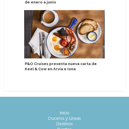
de enero a junio
Atlas Oc
P&O Cruises presenta nueva carta de
realizar
Keel & Cow en Arvia e Iona
por el M
Inicio
Cruceros y Líneas
Destinos