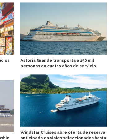
icios
Astoria Grande transporta a 150 mil
Anna Kathar
personas en cuatro años de servicio
Austria
Windstar Cruises abre oferta de reserva
Flota de GN
mship
anticipada en viajes seleccionados hasta
por servicio