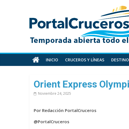
Skip
PortalCruceros
to
content
Toda
la
información
de
cruceros
en
INICIO
CRUCEROS Y LÍNEAS
DESTINO
un
solo
sitio
Orient Express Olymp
Noviembre 24, 2025
Por Redacción PortalCruceros
@PortalCruceros