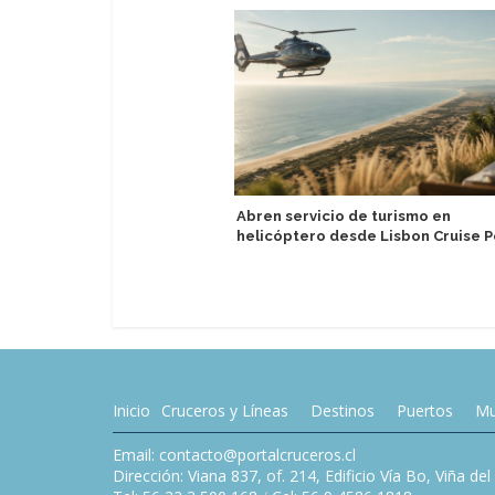
Abren servicio de turismo en
helicóptero desde Lisbon Cruise P
Inicio
Cruceros y Líneas
Destinos
Puertos
Mu
Email: contacto@portalcruceros.cl
Dirección: Viana 837, of. 214, Edificio Vía Bo, Viña de