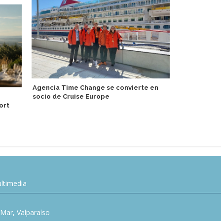
Agencia Time Change se convierte en
Turismo de 
socio de Cruise Europe
motor econó
ort
ltimedia
l Mar, Valparaíso