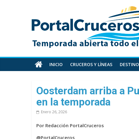
Skip
PortalCruceros
to
content
Toda
la
información
de
cruceros
en
INICIO
CRUCEROS Y LÍNEAS
DESTINO
un
solo
sitio
Oosterdam arriba a P
en la temporada
Enero 26, 2026
Por Redacción PortalCruceros
@PortalCruceros