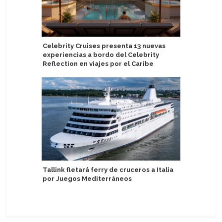
Celebrity Cruises presenta 13 nuevas
Havila V
experiencias a bordo del Celebrity
de previ
Reflection en viajes por el Caribe
TUI Cruis
Tallink fletará ferry de cruceros a Italia
de último
por Juegos Mediterráneos