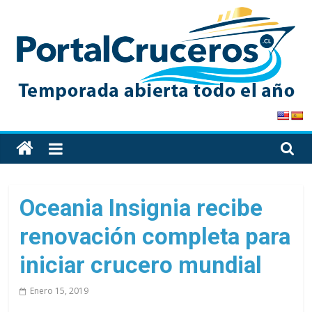
Skip
to
content
PortalCruceros
Toda
la
información
de
Oceania Insignia recibe
cruceros
renovación completa para
en
un
iniciar crucero mundial
solo
sitio
Enero 15, 2019