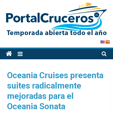
Skip
to
content
PortalCruceros
Toda
la
información
de
Oceania Cruises presenta
cruceros
suites radicalmente
en
un
mejoradas para el
solo
sitio
Oceania Sonata