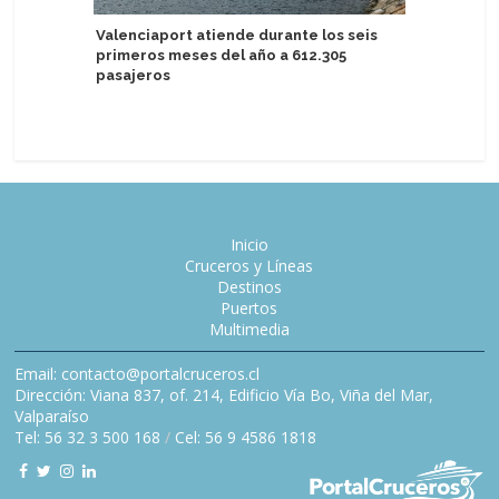
Valenciaport atiende durante los seis
primeros meses del año a 612.305
Irish Fer
pasajeros
Lego en 
Holyhea
Inicio
Cruceros y Líneas
Destinos
Puertos
Multimedia
Email: contacto@portalcruceros.cl
Dirección: Viana 837, of. 214, Edificio Vía Bo, Viña del Mar,
Valparaíso
Tel: 56 32 3 500 168
/
Cel: 56 9 4586 1818