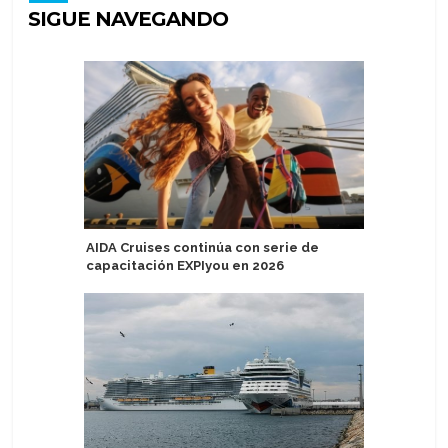
SIGUE NAVEGANDO
AIDA Cruises continúa con serie de
Alaska: H
capacitación EXPIyou en 2026
de crucer
Harbor