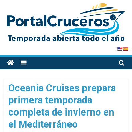
Skip
to
content
PortalCruceros
Toda
la
información
de
Oceania Cruises prepara
cruceros
primera temporada
en
un
completa de invierno en
solo
sitio
el Mediterráneo